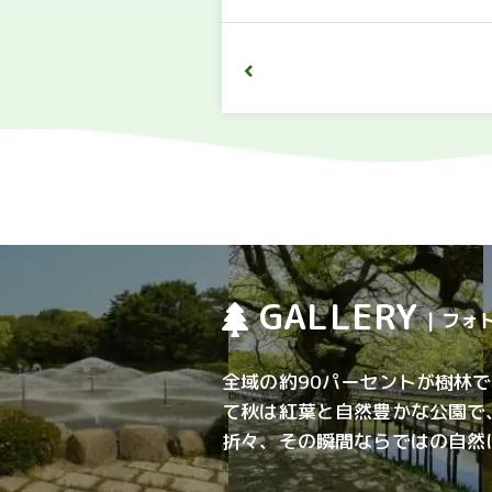
GALLERY
| フ
全域の約90パーセントが樹林
て秋は紅葉と自然豊かな公園で
折々、その瞬間ならではの自然