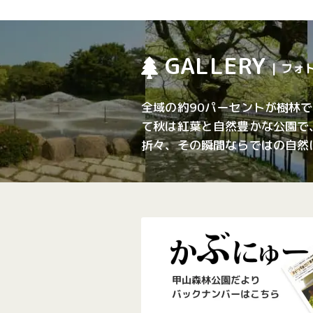
GALLERY
| フ
全域の約90パーセントが樹林
て秋は紅葉と自然豊かな公園で
折々、その瞬間ならではの自然