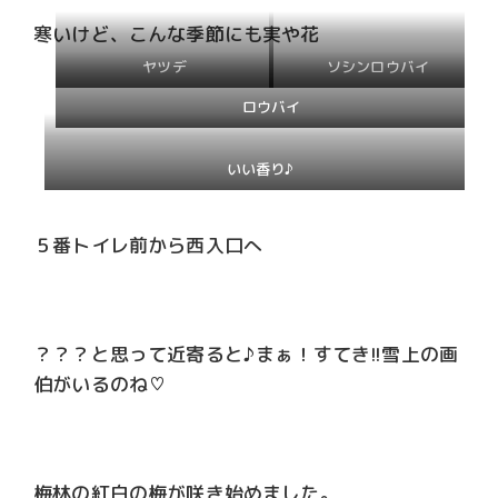
寒いけど、こんな季節にも実や花
ヤツデ
ソシンロウバイ
ロウバイ
いい香り♪
５番トイレ前から西入口へ
？？？と思って近寄ると♪まぁ！すてき!!雪上の画
伯がいるのね♡
梅林の紅白の梅が咲き始めました。